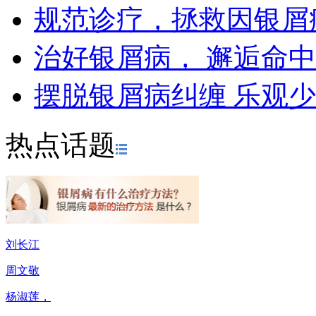
规范诊疗，拯救因银屑
治好银屑病， 邂逅命
摆脱银屑病纠缠 乐观
热点话题
刘长江
周文敬
杨淑莲，