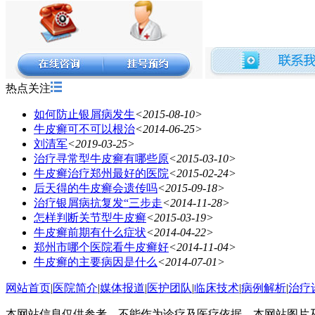
热点关注
如何防止银屑病发生
<2015-08-10>
牛皮癣可不可以根治
<2014-06-25>
刘清军
<2019-03-25>
治疗寻常型牛皮癣有哪些原
<2015-03-10>
牛皮癣治疗郑州最好的医院
<2015-02-24>
后天得的牛皮癣会遗传吗
<2015-09-18>
治疗银屑病抗复发“三步走
<2014-11-28>
怎样判断关节型牛皮癣
<2015-03-19>
牛皮癣前期有什么症状
<2014-04-22>
郑州市哪个医院看牛皮癣好
<2014-11-04>
牛皮癣的主要病因是什么
<2014-07-01>
网站首页
|
医院简介
|
媒体报道
|
医护团队
|
临床技术
|
病例解析
|
治疗
本网站信息仅供参考，不能作为诊疗及医疗依据，本网站图片