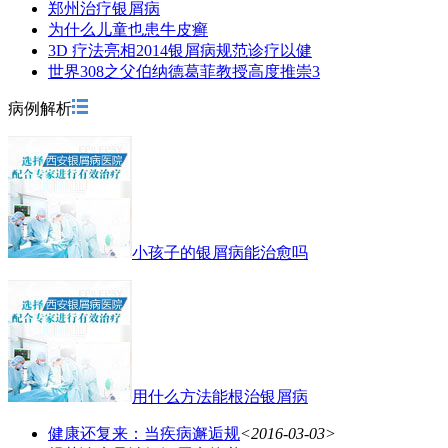
郑州治疗银屑病
为什么儿童也患牛皮癣
3D 疗法亮相2014银屑病规范诊疗以健
世界308之父伯纳德葛菲教授高度推崇3
病例解析
小孩子的银屑病能治愈吗
用什么方法能根治银屑病
健康还复来：当疾病邂逅规
<2016-03-03>