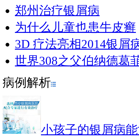
郑州治疗银屑病
为什么儿童也患牛皮癣
3D 疗法亮相2014银
世界308之父伯纳德葛
病例解析
小孩子的银屑病能