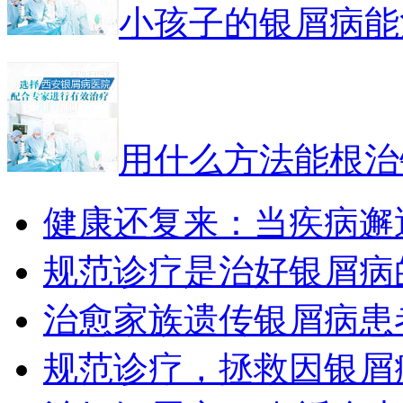
小孩子的银屑病能
用什么方法能根治
健康还复来：当疾病邂
规范诊疗是治好银屑病
治愈家族遗传银屑病患
规范诊疗，拯救因银屑