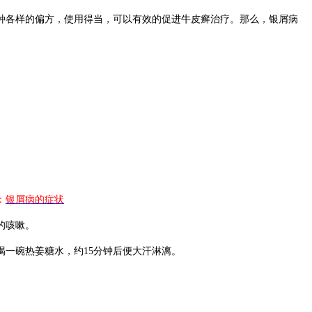
种各样的偏方，使用得当，可以有效的促进牛皮癣治疗。那么，银屑病
：
银屑病的症状
的咳嗽。
一碗热姜糖水，约15分钟后便大汗淋漓。