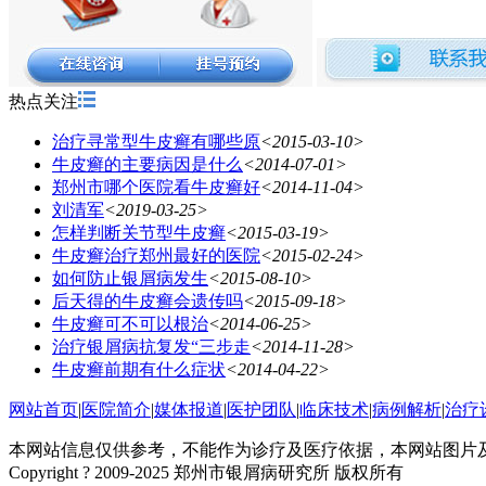
热点关注
治疗寻常型牛皮癣有哪些原
<2015-03-10>
牛皮癣的主要病因是什么
<2014-07-01>
郑州市哪个医院看牛皮癣好
<2014-11-04>
刘清军
<2019-03-25>
怎样判断关节型牛皮癣
<2015-03-19>
牛皮癣治疗郑州最好的医院
<2015-02-24>
如何防止银屑病发生
<2015-08-10>
后天得的牛皮癣会遗传吗
<2015-09-18>
牛皮癣可不可以根治
<2014-06-25>
治疗银屑病抗复发“三步走
<2014-11-28>
牛皮癣前期有什么症状
<2014-04-22>
网站首页
|
医院简介
|
媒体报道
|
医护团队
|
临床技术
|
病例解析
|
治疗
本网站信息仅供参考，不能作为诊疗及医疗依据，本网站图片
Copyright ? 2009-2025 郑州市银屑病研究所 版权所有