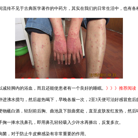
间流传不见于古典医学著作的中药方，其实在我们的日常生活中，也有各
减轻脚内的浴血，而且还能使患者有一个良好的睡眠。
》》》推荐阅读
进沸水搅匀，然后趁热喝下，早晚各服一次，2至3天便可治好感冒愈后
蘸白酒，轻刮前后胸、曲池及下肢曲窝处，直至皮肤发红发热，然后喝
掬一捧水洗鼻孔，即用鼻孔轻轻吸入少许水再擤出，反复多次。
菌，对于防止牛皮癣感染有非常重要的作用。