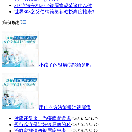
3D 疗法亮相2014银屑病规范诊疗以健
世界308之父伯纳德葛菲教授高度推崇3
病例解析
小孩子的银屑病能治愈吗
用什么方法能根治银屑病
健康还复来：当疾病邂逅规
<2016-03-03>
规范诊疗是治好银屑病的必
<2015-10-21>
治愈家族遗传银屑病患者，
<2015-10-21>