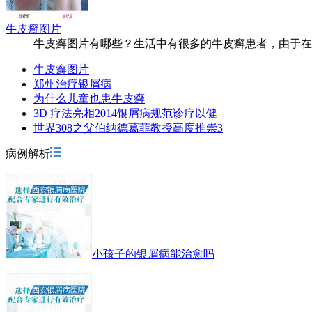
牛皮癣图片
牛皮癣图片有哪些？生活中有很多的牛皮癣患者，由于在疾病
牛皮癣图片
郑州治疗银屑病
为什么儿童也患牛皮癣
3D 疗法亮相2014银屑病规范诊疗以健
世界308之父伯纳德葛菲教授高度推崇3
病例解析
小孩子的银屑病能治愈吗