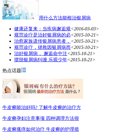
用什么方法能根治银屑病
健康还复来：当疾病邂逅规
<2016-03-03>
规范诊疗是治好银屑病的必
<2015-10-21>
治愈家族遗传银屑病患者，
<2015-10-21>
规范诊疗，拯救因银屑病而
<2015-10-21>
治好银屑病， 邂逅命中注
<2015-10-21>
摆脱银屑病纠缠 乐观少年
<2015-10-21>
热点话题
牛皮癣能治好吗? 了解牛皮癣的治疗方
牛皮癣孕妇注意事项 四种调理方法很
牛皮癣瘙痒如何治疗 牛皮癣的护理措