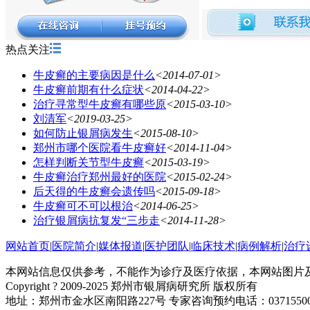
热点关注
牛皮癣的主要病因是什么
<2014-07-01>
牛皮癣前期有什么症状
<2014-04-22>
治疗寻常型牛皮癣有哪些原
<2015-03-10>
刘清军
<2019-03-25>
如何防止银屑病发生
<2015-08-10>
郑州市哪个医院看牛皮癣好
<2014-11-04>
怎样判断关节型牛皮癣
<2015-03-19>
牛皮癣治疗郑州最好的医院
<2015-02-24>
后天得的牛皮癣会遗传吗
<2015-09-18>
牛皮癣可不可以根治
<2014-06-25>
治疗银屑病抗复发“三步走
<2014-11-28>
网站首页
|
医院简介
|
媒体报道
|
医护团队
|
临床技术
|
病例解析
|
治疗
本网站信息仅供参考，不能作为诊疗及医疗依据，本网站图片
Copyright ? 2009-2025 郑州市银屑病研究所 版权所有
地址：郑州市金水区南阳路227号 专家咨询预约电话：03715500