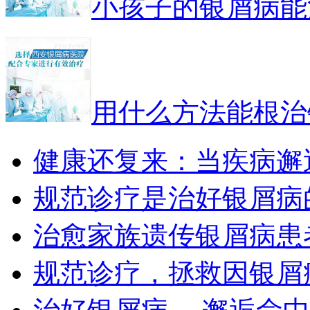
小孩子的银屑病能
用什么方法能根治
健康还复来：当疾病邂
规范诊疗是治好银屑病
治愈家族遗传银屑病患
规范诊疗，拯救因银屑