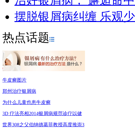
治好银屑病， 邂逅命
摆脱银屑病纠缠 乐观
热点话题
牛皮癣图片
郑州治疗银屑病
为什么儿童也患牛皮癣
3D 疗法亮相2014银屑病规范诊疗以健
世界308之父伯纳德葛菲教授高度推崇3